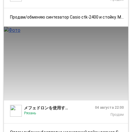
Продам/обменяю синтезатор Casio ctk-2400 и стойку. Метро: Юго-Западная...
1/1
メフェドロンを使用すると後遺症は 私はクソ薬とあなたの父のディック
04 августа 22:00
Рязань
Продам