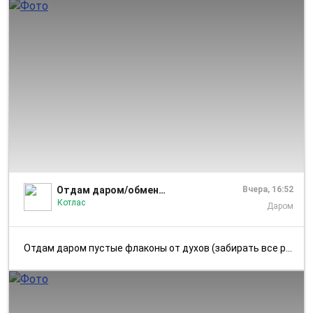
1/1
Отдам даром/обмен Котлас|Коряжма
Вчера, 16:52
Котлас
Даром
Отдам даром пустые флаконы от духов (забирать все разом). Подойдут для...