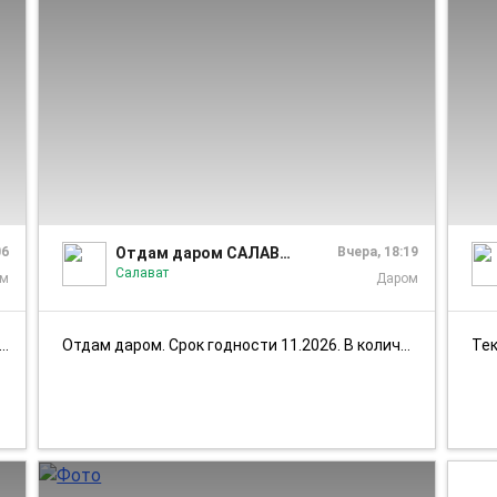
1/1
1/1
06
Отдам даром САЛАВАТ • Бесплатная барахолка
Вчера, 18:19
Салават
ом
Даром
Отдам даром. Срок годности 11.2026. В количестве 5 шт. Хранили в холод...
Тек