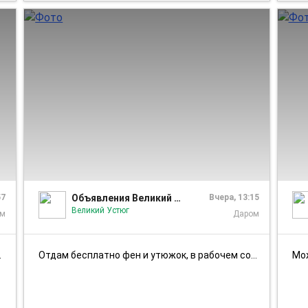
1/2
1/1
57
Объявления Великий Устюг
Вчера, 13:15
Великий Устюг
ом
Даром
Отдам бесплатно фен и утюжок, в рабочем состоянии. По всем вопросам пи...
Мо