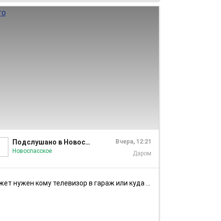
1/1
Подслушано в Новоспасское | Новоспасский район
Вчера, 12:21
Новоспасское
Даром
жет нужен кому телевизор в гараж или куда нибудь временно. Отдам бес...