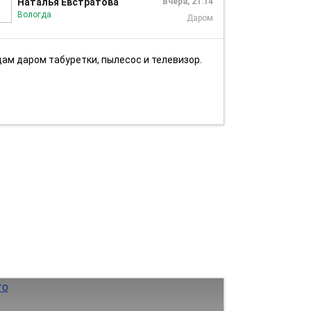
Наталья Евстратова
Вчера, 21:14
Вологда
Даром
тдам даром табуретки, пылесос и телевизор.