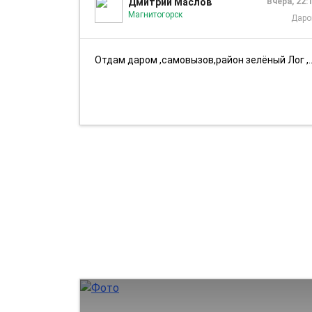
Дмитрий Маслов
Вчера, 22:
Магнитогорск
Дар
Отдам даром ,самовызов,район зелёный Лог ,холодильник не работает