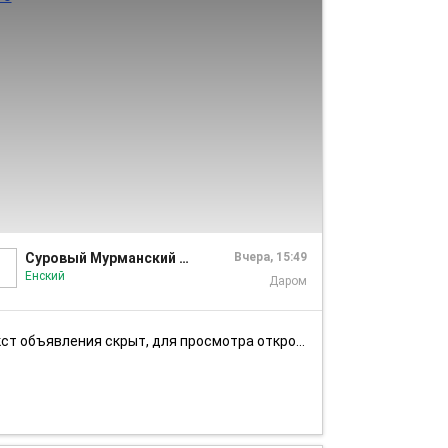
1/6
Суровый Мурманский Поселок Ёнский
Вчера, 15:49
Енский
Даром
ст объявления скрыт, для просмотра откройте объявление в приложении...