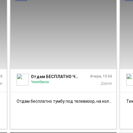
1/3
1/1
05
Отдам БЕСПЛАТНО Челябинск
Вчера, 15:54
Челябинск
ом
Даром
Отдам бесплатно тумбу под телевизор, на колёсиках, б/у, без стёкол, ес...
Тек