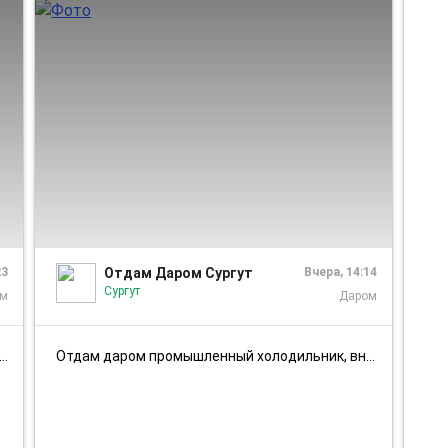
1/1
1/2
23
Отдам Даром Сургут
Вчера, 14:14
Сургут
ом
Даром
Отдам даром промышленный холодильник, внешнее состояние на отлично,рез...