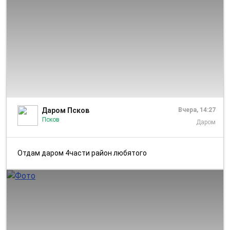
1/1
Даром Псков
Вчера, 14:27
Псков
Даром
Отдам даром 4части район любятого