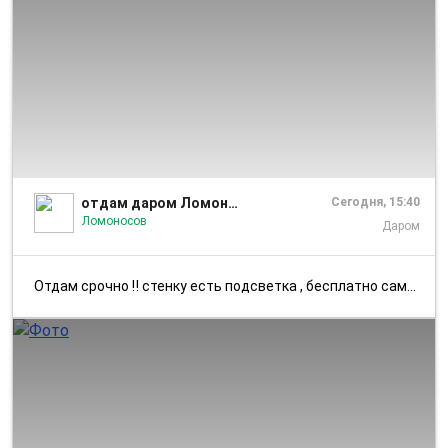
1/2
отдам даром Ломоносов,Петергоф,Стрельна,Б.Ижора,
Сегодня, 15:40
Ломоносов
Даром
Отдам срочно ‼️ стенку есть подсветка , бесплатно самовызов Отдам стен...