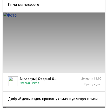
Пп чипсы недорого
1/1
Аквариум | Старый Оскол
26 июля 11:00
Старый Оскол
Приму в дар
Добрый день, отдам прополку хемиантус микрантемоидес . Приму в дар мал...