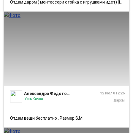
Отдам даром ( монтессори стойка с игрушками идет) [id763375382|Емельян...
1/10
Александра Федотова
12 июля 12:26
Усть-Качка
Даром
Отдам вещи бесплатно . Размер S,M